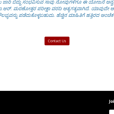
ಾಲು ಜಾರಿ ಬಿದ್ದು ಸಂಭವಿಸುವ ಸಾವು ನೋವುಗಳಿಗೂ ಈ ಯೋಜನೆ ಅನ್
್.ಐ.ಆರ್. ಮರಣೋತ್ತರ ಪರೀಕ್ಷಾ ವರದಿ ಅತ್ಯಗತ್ಯವಾಗಿದೆ. ಯಾವುದೇ ಆಸ್
ಲಭ್ಯವನ್ನು ಪಡೆದುಕೊಳ್ಳಬಹುದು. ಹೆಚ್ಚಿನ ಮಾಹಿತಿಗೆ ಹತ್ತಿರದ ಅ
Contact Us
Jo