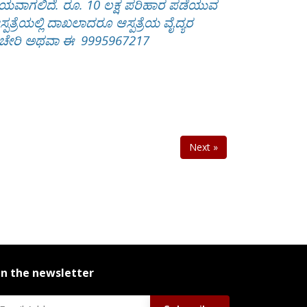
ವಯವಾಗಲಿದೆ. ರೂ. 10 ಲಕ್ಷ ಪರಿಹಾರ ಪಡೆಯುವ
ಪತ್ರೆಯಲ್ಲಿ ದಾಖಲಾದರೂ ಆಸ್ಪತ್ರೆಯ ವೈದ್ಯರ
ಂಚೆಕಚೇರಿ ಅಥವಾ ಈ 9995967217
Next »
in the newsletter