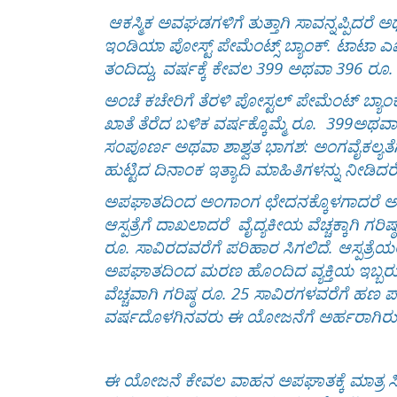
ಆಕಸ್ಮಿಕ ಅವಘಡಗಳಿಗೆ ತುತ್ತಾಗಿ ಸಾವನ್ನಪ್ಪಿದರ
ಇಂಡಿಯಾ ಪೋಸ್ಟ್ ಪೇಮೆಂಟ್ಸ್ ಬ್ಯಾಂಕ್. ಟಾಟಾ ಎ
ತಂದಿದ್ದು, ವರ್ಷಕ್ಕೆ ಕೇವಲ 399 ಅಥವಾ 396 ರೂ
ಅಂಚೆ ಕಚೇರಿಗೆ ತೆರಳಿ ಪೋಸ್ಟಲ್ ಪೇಮೆಂಟ್ ಬ್ಯಾಂಕ್
ಖಾತೆ ತೆರೆದ ಬಳಿಕ ವರ್ಷಕ್ಕೊಮ್ಮೆ ರೂ. 399ಅ
ಸಂಪೂರ್ಣ ಅಥವಾ ಶಾಶ್ವತ ಭಾಗಶ: ಅಂಗವೈಕಲ್ಯತೆ
ಹುಟ್ಟಿದ ದಿನಾಂಕ ಇತ್ಯಾದಿ ಮಾಹಿತಿಗಳನ್ನು ನೀಡಿದ
ಅಪಘಾತದಿಂದ ಅಂಗಾಂಗ ಛೇದನಕ್ಕೊಳಗಾದರೆ ಅಥವ
ಆಸ್ಪತ್ರೆಗೆ ದಾಖಲಾದರೆ ವೈದ್ಯಕೀಯ ವೆಚ್ಚಕ್ಕಾಗಿ ಗರ
ರೂ. ಸಾವಿರದವರೆಗೆ ಪರಿಹಾರ ಸಿಗಲಿದೆ. ಆಸ್ಪತ್ರೆಯಲ್
ಅಪಘಾತದಿಂದ ಮರಣ ಹೊಂದಿದ ವ್ಯಕ್ತಿಯ ಇಬ್ಬರು ಮಕ
ವೆಚ್ಚವಾಗಿ ಗರಿಷ್ಠ ರೂ. 25 ಸಾವಿರಗಳವರೆಗೆ ಹಣ 
ವರ್ಷದೊಳಗಿನವರು ಈ ಯೋಜನೆಗೆ ಅರ್ಹರಾಗಿರುತ್
ಈ ಯೋಜನೆ ಕೇವಲ ವಾಹನ ಅಪಘಾತಕ್ಕೆ ಮಾತ್ರ ಸೀಮಿತವ