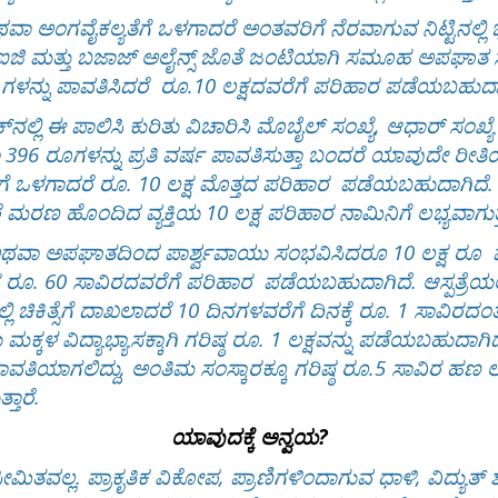
ೆ ಅಥವಾ ಅಂಗವೈಕಲ್ಯತೆಗೆ ಒಳಗಾದರೆ ಅಂತವರಿಗೆ ನೆರವಾಗುವ ನಿಟ್ಟಿ
ಐಜಿ ಮತ್ತು ಬಜಾಜ್ ಅಲೈನ್ಸ್ ಜೊತೆ ಜಂಟಿಯಾಗಿ ಸಮೂಹ ಅಪಘಾತ ಸುರಕ
. ಗಳನ್ನು ಪಾವತಿಸಿದರೆ ರೂ.10 ಲಕ್ಷದವರೆಗೆ ಪರಿಹಾರ ಪಡೆಯಬಹುದಾ
‌ನಲ್ಲಿ ಈ ಪಾಲಿಸಿ ಕುರಿತು ವಿಚಾರಿಸಿ ಮೊಬೈಲ್ ಸಂಖ್ಯೆ, ಆಧಾರ್ ಸಂಖ್
ಥವಾ 396 ರೂಗಳನ್ನು ಪ್ರತಿ ವರ್ಷ ಪಾವತಿಸುತ್ತಾ ಬಂದರೆ ಯಾವುದ
ಗೆ ಒಳಗಾದರೆ ರೂ. 10 ಲಕ್ಷ ಮೊತ್ತದ ಪರಿಹಾರ ಪಡೆಯಬಹುದಾಗಿದೆ.
ರೆ ಮರಣ ಹೊಂದಿದ ವ್ಯಕ್ತಿಯ 10 ಲಕ್ಷ ಪರಿಹಾರ ನಾಮಿನಿಗೆ ಲಭ್ಯವಾಗುತ್
ಾ ಅಪಘಾತದಿಂದ ಪಾರ್ಶ್ವವಾಯು ಸಂಭವಿಸಿದರೂ 10 ಲಕ್ಷ ರೂ ಪರಿ
ಿಷ್ಠ ರೂ. 60 ಸಾವಿರದವರೆಗೆ ಪರಿಹಾರ ಪಡೆಯಬಹುದಾಗಿದೆ. ಆಸ್ಪತ್ರೆಯಲ್ಲ
ಲಿ ಚಿಕಿತ್ಸೆಗೆ ದಾಖಲಾದರೆ 10 ದಿನಗಳವರೆಗೆ ದಿನಕ್ಕೆ ರೂ. 1 ಸಾವಿರದಂ
್ಕಳ ವಿದ್ಯಾಭ್ಯಾಸಕ್ಕಾಗಿ ಗರಿಷ್ಠ ರೂ. 1 ಲಕ್ಷವನ್ನು ಪಡೆಯಬಹುದಾ
ಪಾವತಿಯಾಗಲಿದ್ದು, ಅಂತಿಮ ಸಂಸ್ಕಾರಕ್ಕೂ ಗರಿಷ್ಠ ರೂ.5 ಸಾವಿರ ಹಣ 
ತಾರೆ.
ಯಾವುದಕ್ಕೆ ಅನ್ವಯ?
ಲ್ಲ. ಪ್ರಾಕೃತಿಕ ವಿಕೋಪ, ಪ್ರಾಣಿಗಳಿಂದಾಗುವ ಧಾಳಿ, ವಿದ್ಯುತ್ ಶಾ