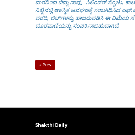
ಮರದಿಂದ ಬಿದ್ದು ಸಾವು, ಸಿಲಿಂಡರ್ ಸ್ಫೋಟ, ಕ
ನಿಟ್ಟಿನಲ್ಲಿ ಆಕಸ್ಮಿಕ ಅವಘಡಕ್ಕೆ ಸಂಬAಧಿಸಿದ ಎಫ
ವರದಿ, ಬಿಲ್‌ಗಳನ್ನು ಹಾಜರುಪಡಿಸಿ ಈ ವಿಮೆಯ ಸೌ
ದೂರವಾಣಿಯನ್ನು ಸಂಪರ್ಕಿಸಬಹುದಾಗಿದೆ.
« Prev
Shakthi Daily