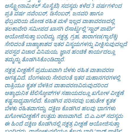
ಅಸ್ಟ್ರೋನಾಮಿಕಲ್ ಸೊಸೈಟಿ) ಸದಸ್ಯರು ಕಳೆದ 3 ವರ್ಷಗಳಿಂದ
ಪ್ರತಿ ವರ್ಷ ನವೆಂಬರ್, ಡಿಸೆಂಬರ್, ಜನವರಿ ಹಾಗೂ
ಫೆಬ್ರವರಿಯ ಮೋಡ ರಹಿತ ಮಳೆ ಇಲ್ಲದ ವಾತಾವರಣದಲ್ಲಿ
ತಲಕಾವೇರಿ ಸಮೀಪದ ಖಾಸಗಿ ರೆಸಾರ್ಟ್ನಲ್ಲಿ ‘ಸ್ಟಾರ್ ಪಾರ್ಟಿ’
ಆಯೋಜಿಸುತ್ತಾ ಬಂದಿದ್ದು, ನಕ್ಷತ್ರ, ಗ್ರಹ, ತಾರಾಗಣ(ಗ್ಯಾಲೆಕ್ಸಿ)
ಸೇರಿದಂತೆ ಬಾಹ್ಯಾಕಾಶದ ಇತರ ವಿಸ್ಮಯಗಳನ್ನು ವೀಕ್ಷಿಸುವುದಲ್ಲದೆ
ಪರಸ್ಪರ ವಿಚಾರ ವಿನಿಮಯ, ಜ್ಞಾನ ಹಂಚಿಕೆ ಕಾರ್ಯದಲ್ಲೂ
ತಮ್ಮನ್ನು ತೊಡಗಿಸಿಕೊಂಡಿದ್ದಾರೆ.
ನಕ್ಷತ್ರ ವೀಕ್ಷಣೆಗೆ ಪ್ರಮುಖವಾಗಿ ಬೆಳಕು ರಹಿತ ವಾತಾವರಣ
ಅಗತ್ಯವಿದೆ. ಬೆಂಗಳೂರು ಸೇರಿದಂತೆ ಇತರ ಮಹಾನಗರಗಳಲ್ಲಿ
ರಾತ್ರಿಯೂ ಕೃತಕ ಬೆಳಕಿನ ವಾತಾವರಣವಿರುವುದರಿಂದ
ಅತ್ಯಾಧುನಿಕ ಟೆಲಿಸ್ಕೋಪ್‌ಗಳ ಸಹಾಯದಲ್ಲೂ ಖಗೋಳ ವೀಕ್ಷಣೆ
ಕಷ್ಟಸಾಧ್ಯವಾಗಲಿದೆ. ಕೊಡಗಿನ ಪರಿಸರವು ಬಹುತೇಕ ಕೃತಕ
ಬೆಳಕು ರಹಿತವಾಗದ್ದು, ದಕ್ಷಿಣ ಕೊಡಗಿನ ಹಲವು ಭಾಗಗಳು
ಖಗೋಳವೀಕ್ಷಣೆಗೆ ಉತ್ತಮ ತಾಣವಾಗಿದೆ. ಬಿ.ಎ.ಎಸ್ ಸದಸ್ಯರು
ಈ ಹಿಂದೆ ದಕ್ಷಿಣ ಕೊಡಗಿನಲ್ಲಿ ನಕ್ಷತ್ರ ವೀಕ್ಷಣೆ ಆಯೋಜಿಸುತ್ತಾ
ಬಂದಿದ್ದರು. ನಾಪೋಕ್ಲುನಲ್ಲಿಯೂ ಕೆಲವು ಬಾರಿ ‘ಸ್ಟಾರ್ ಪಾರ್ಟಿ’