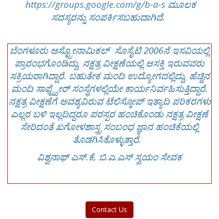
https://groups.google.com/g/b-a-s
ಮೂಲಕ
ಸದಸ್ಯರನ್ನು ಸಂಪರ್ಕಿಸಬಹುದಾಗಿದೆ.
ಬೆಂಗಳೂರು ಅಸ್ಟ್ರೋನಾಮಿಕಲ್ ಸೊಸೈಟಿ 2006ನೆ ಇಸವಿಯಲ್ಲಿ
ಪ್ರಾರಂಭಗೊಂಡಿದ್ದು, ನಕ್ಷತ್ರ ವೀಕ್ಷಣೆಯಲ್ಲಿ ಆಸಕ್ತಿ ಇರುವವರು
ಸಕ್ರಿಯರಾಗಿದ್ದಾರೆ. ಬಹುತೇಕ ಮಂದಿ ಉದ್ಯೋಗದಲ್ಲಿದ್ದು, ಹೆಚ್ಚಿನ
ಮಂದಿ ಸಾಫ್ಟ್ವೇರ್ ಸಂಸ್ಥೆಗಳಲ್ಲಿಯೇ ಕಾರ್ಯನಿರ್ವಹಿಸುತ್ತಿದ್ದಾರೆ.
ನಕ್ಷತ್ರ ವೀಕ್ಷಣೆಗೆ ಅವಶ್ಯವಿರುವ ಟೆಲಿಸ್ಕೋಪ್ ಇತ್ಯಾದಿ ಪರಿಕರಗಳು
ಎಲ್ಲರ ಬಳಿ ಇಲ್ಲದಿದ್ದರೂ ಪರಸ್ಪರ ಹಂಚಿಕೊಂಡು ನಕ್ಷತ್ರ ವೀಕ್ಷಣೆ
ಸೇರಿದಂತೆ ಖಗೋಳಶಾಸ್ತ್ರ ಸಂಬಂಧ ಜ್ಞಾನ ಹಂಚಿಕೆಯಲ್ಲಿ
ತೊಡಗಿಸಿಕೊಳ್ಳುತ್ತಾರೆ.
ವಿಶ್ವನಾಥ್ ಎಸ್.ಕೆ, ಬಿ.ಎ.ಎಸ್ ಸ್ವಯಂ ಸೇವಕ
Contact Us