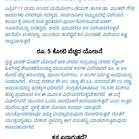
ಏಪ್ರಿಲ್ 11 ರಂದು ಸಂಸದ ಯದುವೀರ್ ಒಡೆಯರ್, ಶಾಸಕ ಡಾ. ಮಂತರ್ ಗೌಡ
ಅವರುಗಳು ನಗರಸಭಾ ಸದಸ್ಯರು, ಸಾರ್ವಜನಿಕರ ಸಮ್ಮುಖದಲ್ಲಿ ವಿಲೇವಾರಿ
ಕಾರ್ಯಕ್ಕೆ ಚಾಲನೆ ನೀಡಿ ತ್ವರಿತವಾಗಿ ಪೂರ್ಣಗೊಳಿಸುವಂತೆ ಖಡಕ್
ಸೂಚನೆಯನ್ನು ನೀಡಿದ್ದರು. ಆದರೆ, ಇದುವರೆಗೂ ಕಸ ವಿಲೇವಾರಿಗೊಳ್ಳದೆ
ಹಾಗೆಯೇ ಉಳಿದಿದ್ದು, ಮುಂಗಾರು ಕಾಲಿಟ್ಟರೆ ಕಸ ವಿಂಗಡಣೆ, ವಿಲೇವಾರಿ ಕಷ್ಟ
ಸಾಧ್ಯವಾಗುತ್ತದೆ.
ರೂ. 5 ಕೋಟಿ ವೆಚ್ಚದ ಯೋಜನೆ
ಸ್ವಚ್ಛ ಭಾರತ್ ಮಿಷನ್ ಯೋಜನೆ ಅಡಿ ನಗರದ ಸುಬ್ರಮಣ್ಯ ನಗರದ ಸ್ಟೋನ್
ಹಿಲ್‌ನಲ್ಲಿ ಶೇಖರಣೆಗೊಂಡಿದ್ದ ಪಾರಂಪರಿಕ ಕಸಗಳ ವಿಲೇವಾರಿಗೆ ರೂ. ೫.೪೪
ಕೋಟಿ ವೆಚ್ಚ ತಗುಲಲಿದ್ದು, ಪೂರ್ಣಗೊಳಿಸಲು ೯ ತಿಂಗಳ ನಿರ್ದಿಷ್ಟ ಅವಧಿಯನ್ನು
ನೀಡಲಾಗಿದೆ.
ಕೇಂದ್ರ ಸರಕಾರ ಶೇ ೫೦, ರಾಜ್ಯ ಶೇ ೩೩, ನಗರಸಭೆ ಶೇ ೧೭ ರಷ್ಟು
ಅನುದಾನವನ್ನು ಇದಕ್ಕಾಗಿ ಭರಿಸಲಿದೆ.
ಸಂಗ್ರಹಗೊAಡಿರುವ 76,636 ಟನ್‌ಗೂ
ಹೆಚ್ಚು ಪ್ರಮಾಣದ ಕಸ ಈ ಮೂಲಕ ವಿಲೇವಾರಿಗೊಳ್ಳಬೇಕಾಗಿದೆ.
ಈ ಬಗ್ಗೆ
ವಿಚಾರಿಸಿದರೆ ‘ಮುಂದಿನ ಒಂದು ವಾರದೊಳಗೆ ಆರಂಭವಾಗುತ್ತದೆ' ಎಂಬ ಉತ್ತರ
ದೊರೆಯುತ್ತದೆ. ಸ್ಥಳಕ್ಕೆ ತೆರಳಿ ನೋಡಿದ ಸಂದರ್ಭ ಯಾವುದೇ
ಯಂತ್ರೋಪಕರಣವೂ ಇನ್ನೂ ಬಂದಿಲ್ಲದಿರುವುದು ಗೋಚರಿಸುತ್ತದೆ. ಜೊತೆಗೆ
ಯಂತ್ರವನ್ನಿಡಲು ಬೇಕಾದ ಸ್ಥಳವನ್ನು ಈಗ ಸಮತಟ್ಟು ಮಾಡಲಾಗುತ್ತಿರುವುದು
ಕಾಣಬಹುದಾಗಿದೆ.
ಕಸ ಏನಾಗುತ್ತದೆ?