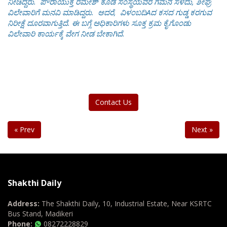
ನೀಡಿದ್ದರು.
ಪೌರಾಯುಕ್ತ ರಮೇಶ್ ಕೂಡ ಸಂಸ್ಥೆಯವರ ಗಮನ ಸೆಳೆದು, ಶೀಘ್ರ
ವಿಲೇವಾರಿಗೆ ಮನವಿ ಮಾಡಿದ್ದರು. ಆದರೆ, ವಿಳಂಬದಿAದ ಕಸದ ಗುಡ್ಡ ಕರಗುವ
ನಿರೀಕ್ಷೆ ದೂರವಾಗುತ್ತಿದೆ. ಈ ಬಗ್ಗೆ ಅಧಿಕಾರಿಗಳು ಸೂಕ್ತ ಕ್ರಮ ಕೈಗೊಂಡು
ವಿಲೇವಾರಿ ಕಾರ್ಯಕ್ಕೆ ವೇಗ ನೀಡ ಬೇಕಾಗಿದೆ.
Contact Us
« Prev
Next »
Shakthi Daily
Address:
The Shakthi Daily, 10, Industrial Estate, Near KSRTC
Bus Stand, Madikeri
Phone:
08272228829