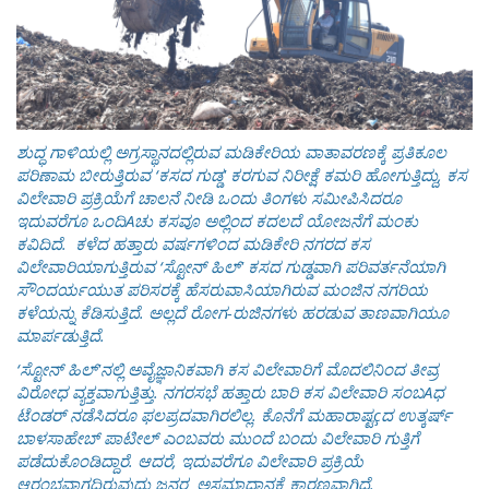
ಶುದ್ಧ ಗಾಳಿಯಲ್ಲಿ ಅಗ್ರಸ್ಥಾನದಲ್ಲಿರುವ ಮಡಿಕೇರಿಯ ವಾತಾವರಣಕ್ಕೆ ಪ್ರತಿಕೂಲ
ಪರಿಣಾಮ ಬೀರುತ್ತಿರುವ ‘ಕಸದ ಗುಡ್ಡ' ಕರಗುವ ನಿರೀಕ್ಷೆ ಕಮರಿ ಹೋಗುತ್ತಿದ್ದು, ಕಸ
ವಿಲೇವಾರಿ ಪ್ರಕ್ರಿಯೆಗೆ ಚಾಲನೆ ನೀಡಿ ಒಂದು ತಿಂಗಳು ಸಮೀಪಿಸಿದರೂ
ಇದುವರೆಗೂ ಒಂದಿAಚು ಕಸವೂ ಅಲ್ಲಿಂದ ಕದಲದೆ ಯೋಜನೆಗೆ ಮಂಕು
ಕವಿದಿದೆ.
ಕಳೆದ ಹತ್ತಾರು ವರ್ಷಗಳಿಂದ ಮಡಿಕೇರಿ ನಗರದ ಕಸ
ವಿಲೇವಾರಿಯಾಗುತ್ತಿರುವ ‘ಸ್ಟೋನ್ ಹಿಲ್' ಕಸದ ಗುಡ್ಡವಾಗಿ ಪರಿವರ್ತನೆಯಾಗಿ
ಸೌಂದರ್ಯಯುತ ಪರಿಸರಕ್ಕೆ ಹೆಸರುವಾಸಿಯಾಗಿರುವ ಮಂಜಿನ ನಗರಿಯ
ಕಳೆಯನ್ನು ಕೆಡಿಸುತ್ತಿದೆ. ಅಲ್ಲದೆ ರೋಗ-ರುಜಿನಗಳು ಹರಡುವ ತಾಣವಾಗಿಯೂ
ಮಾರ್ಪಡುತ್ತಿದೆ.
‘ಸ್ಟೋನ್ ಹಿಲ್'ನಲ್ಲಿ ಅವೈಜ್ಞಾನಿಕವಾಗಿ ಕಸ ವಿಲೇವಾರಿಗೆ ಮೊದಲಿನಿಂದ ತೀವ್ರ
ವಿರೋಧ ವ್ಯಕ್ತವಾಗುತ್ತಿತ್ತು. ನಗರಸಭೆ ಹತ್ತಾರು ಬಾರಿ ಕಸ ವಿಲೇವಾರಿ ಸಂಬAಧ
ಟೆಂಡರ್ ನಡೆಸಿದರೂ ಫಲಪ್ರದವಾಗಿರಲಿಲ್ಲ. ಕೊನೆಗೆ ಮಹಾರಾಷ್ಟçದ ಉತ್ಕರ್ಷ್
ಬಾಳಸಾಹೇಬ್ ಪಾಟೀಲ್ ಎಂಬವರು ಮುಂದೆ ಬಂದು ವಿಲೇವಾರಿ ಗುತ್ತಿಗೆ
ಪಡೆದುಕೊಂಡಿದ್ದಾರೆ. ಆದರೆ, ಇದುವರೆಗೂ ವಿಲೇವಾರಿ ಪ್ರಕ್ರಿಯೆ
ಆರಂಭವಾಗದಿರುವುದು ಜನರ ಅಸಮಾಧಾನಕ್ಕೆ ಕಾರಣವಾಗಿದೆ.