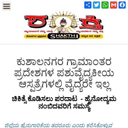
Share
Twitter
WhatsApp
Gmail
F
ಕುಶಾಲನಗರ ಗ್ರಾಮಾಂತರ
ಪ್ರದೇಶಗಳ ಪಶುವೈದ್ಯಕೀಯ
ಆಸ್ಪತ್ರೆಗಳಲ್ಲಿ ವೈದ್ಯರೇ ಇಲ್ಲ
ಚಿಕಿತ್ಸೆ ಕೊಡಿಸಲು ಪರದಾಟ -
ಹೈನೋದ್ಯಮ
ನಂಬಿದವರಿಗೆ ಸಮಸ್ಯೆ
ಜಿಲ್ಲೆಯ ಹೈನುಗಾರಿಕೆಯ ತವರೂರು ಎಂದು ಕರೆಸಿಕೊಳ್ಳುವ