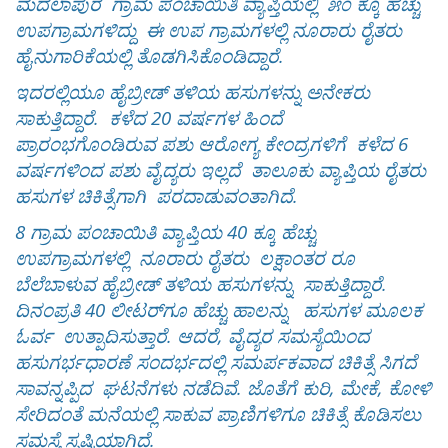
ಮದಲಾಪುರ ಗ್ರಾಮ ಪಂಚಾಯಿತಿ ವ್ಯಾಪ್ತಿಯಲ್ಲಿ ೫೦ ಕ್ಕೂ ಹೆಚ್ಚು
ಉಪಗ್ರಾಮಗಳಿದ್ದು ಈ ಉಪ ಗ್ರಾಮಗಳಲ್ಲಿ ನೂರಾರು ರೈತರು
ಹೈನುಗಾರಿಕೆಯಲ್ಲಿ ತೊಡಗಿಸಿಕೊಂಡಿದ್ದಾರೆ.
ಇದರಲ್ಲಿಯೂ ಹೈಬ್ರೀಡ್ ತಳಿಯ ಹಸುಗಳನ್ನು ಅನೇಕರು
ಸಾಕುತ್ತಿದ್ದಾರೆ. ಕಳೆದ 20 ವರ್ಷಗಳ ಹಿಂದೆ
ಪ್ರಾರಂಭಗೊಂಡಿರುವ ಪಶು ಆರೋಗ್ಯ ಕೇಂದ್ರಗಳಿಗೆ ಕಳೆದ 6
ವರ್ಷಗಳಿಂದ ಪಶು ವೈದ್ಯರು ಇಲ್ಲದೆ ತಾಲೂಕು ವ್ಯಾಪ್ತಿಯ ರೈತರು
ಹಸುಗಳ ಚಿಕಿತ್ಸೆಗಾಗಿ ಪರದಾಡುವಂತಾಗಿದೆ.
8 ಗ್ರಾಮ ಪಂಚಾಯಿತಿ ವ್ಯಾಪ್ತಿಯ 40 ಕ್ಕೂ ಹೆಚ್ಚು
ಉಪಗ್ರಾಮಗಳಲ್ಲಿ ನೂರಾರು ರೈತರು ಲಕ್ಷಾಂತರ ರೂ
ಬೆಲೆಬಾಳುವ ಹೈಬ್ರೀಡ್ ತಳಿಯ ಹಸುಗಳನ್ನು ಸಾಕುತ್ತಿದ್ದಾರೆ.
ದಿನಂಪ್ರತಿ 40 ಲೀಟರ್‌ಗೂ ಹೆಚ್ಚು ಹಾಲನ್ನು ಹಸುಗಳ ಮೂಲಕ
ಓರ್ವ ಉತ್ಪಾದಿಸುತ್ತಾರೆ. ಆದರೆ, ವೈದ್ಯರ ಸಮಸ್ಯೆಯಿಂದ
ಹಸುಗರ್ಭಧಾರಣೆ ಸಂದರ್ಭದಲ್ಲಿ ಸಮರ್ಪಕವಾದ ಚಿಕಿತ್ಸೆ ಸಿಗದೆ
ಸಾವನ್ನಪ್ಪಿದ ಘಟನೆಗಳು ನಡೆದಿವೆ. ಜೊತೆಗೆ ಕುರಿ, ಮೇಕೆ, ಕೋಳಿ
ಸೇರಿದಂತೆ ಮನೆಯಲ್ಲಿ ಸಾಕುವ ಪ್ರಾಣಿಗಳಿಗೂ ಚಿಕಿತ್ಸೆ ಕೊಡಿಸಲು
ಸಮಸ್ಯೆ ಸೃಷ್ಟಿಯಾಗಿದೆ.