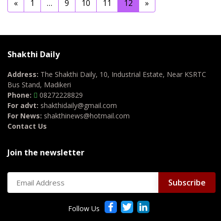
«
1
…
9
10
11
12
»
Shakthi Daily
Address:
The Shakthi Daily, 10, Industrial Estate, Near KSRTC
Bus Stand, Madikeri
Phone:
08272228829
For advt:
shakthidaily@gmail.com
For News:
shakthinews@hotmail.com
Contact Us
Join the newsletter
Follow Us